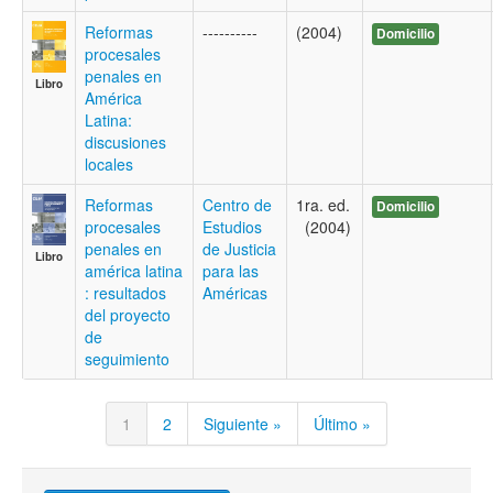
Reformas
----------
(2004)
Domicilio
procesales
penales en
Libro
América
Latina:
discusiones
locales
Reformas
Centro de
1ra. ed.
Domicilio
procesales
Estudios
(2004)
penales en
de Justicia
Libro
américa latina
para las
: resultados
Américas
del proyecto
de
seguimiento
1
2
Siguiente »
Último »