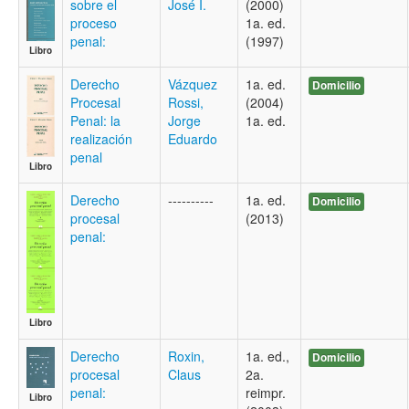
sobre el
José I.
(2000)
proceso
1a. ed.
penal:
(1997)
Libro
Derecho
Vázquez
1a. ed.
Domicilio
Procesal
Rossi,
(2004)
Penal: la
Jorge
1a. ed.
realización
Eduardo
penal
Libro
Derecho
----------
1a. ed.
Domicilio
procesal
(2013)
penal:
Libro
Derecho
Roxin,
1a. ed.,
Domicilio
procesal
Claus
2a.
penal:
reimpr.
Libro