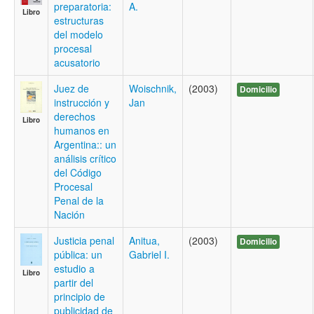
preparatoria:
A.
Libro
estructuras
del modelo
procesal
acusatorio
Juez de
Woischnik,
(2003)
Domicilio
instrucción y
Jan
derechos
Libro
humanos en
Argentina:: un
análisis crítico
del Código
Procesal
Penal de la
Nación
Justicia penal
Anitua,
(2003)
Domicilio
pública: un
Gabriel I.
estudio a
Libro
partir del
principio de
publicidad de