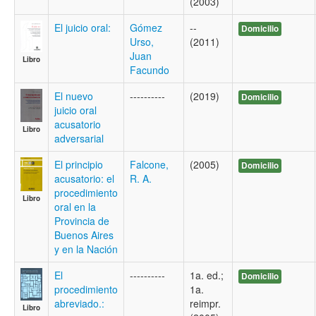
(2003)
El juicio oral:
Gómez
--
Domicilio
Urso,
(2011)
Juan
Libro
Facundo
El nuevo
----------
(2019)
Domicilio
juicio oral
acusatorio
Libro
adversarial
El principio
Falcone,
(2005)
Domicilio
acusatorio: el
R. A.
procedimiento
Libro
oral en la
Provincia de
Buenos Aires
y en la Nación
El
----------
1a. ed.;
Domicilio
procedimiento
1a.
abreviado.:
reimpr.
Libro