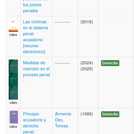
los juicios
penales
Las víctimas
----------
(2016)
en el sistema
penal
Libro
acusatorio
[recurso
electrónico]:
Medidas de
----------
(2024)
Domicilio
coerción en el
(2025)
proceso penal
:
Libro
Principio
Armenta
(1995)
Domicilio
acusatorio y
Deu,
derecho
Teresa
Libro
penal: