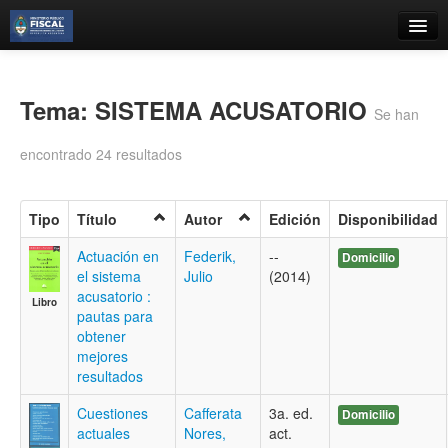
Catálogo
Búsqueda Avanzada
Tema: SISTEMA ACUSATORIO
Se han
Estantes Virtuales
encontrado 24 resultados
Tipo
Título
Autor
Edición
Disponibilidad
Contacto
Actuación en
Federik,
--
Domicilio
el sistema
Julio
(2014)
Iniciar sesión
acusatorio :
Libro
pautas para
obtener
mejores
resultados
Cuestiones
Cafferata
3a. ed.
Domicilio
actuales
Nores,
act.