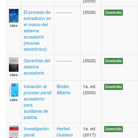
(2005)
El proceso de
----------
(2026)
Domicilio
extradición en
el marco del
Libro
sistema
acusatorio
[recurso
electrónico]:
Garantías del
----------
(2022)
Domicilio
sistema
acusatorio
Libro
Iniciación al
Binder,
1a. ed.
Domicilio
proceso penal
Alberto
(2000)
acusatorio:
Libro
para
auxiliares de
justicia
Investigación
Herbel,
1a. ed.
Domicilio
penal
Gustavo
(2017)