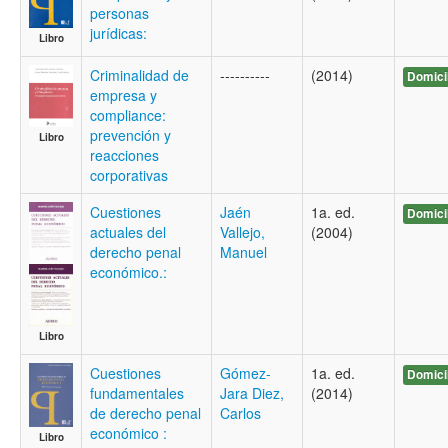
personas
jurídicas:
Libro
Criminalidad de
----------
(2014)
Domici
empresa y
compliance:
prevención y
Libro
reacciones
corporativas
Cuestiones
Jaén
1a. ed.
Domici
actuales del
Vallejo,
(2004)
derecho penal
Manuel
económico.:
Libro
Cuestiones
Gómez-
1a. ed.
Domici
fundamentales
Jara Diez,
(2014)
de derecho penal
Carlos
económico :
Libro