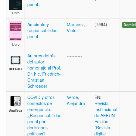
penal.:
Libro
Ambiente y
Martínez,
(1994)
Domici
responsabilidad
Víctor
penal.:
Libro
Autores detrás
----------
del autor:
homenaje al Prof.
DEFAULT
Dr. h.c. Friedrich-
Christian
Schroeder
COVID y otros
Verde,
EN:
contextos de
Alejandra
Revista
emergencia:
Institucional
Analítica
¿Responsabilidad
de AFFUN
penal por
Edición:
decisiones
(Revista
políticas?
digital