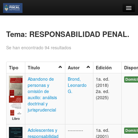
Catálogo
Búsqueda Avanzada
Tema: RESPONSABILIDAD PENAL.
Estantes Virtuales
Se han encontrado 94 resultados
Tipo
Título
Autor
Edición
Dispon
Contacto
Abandono de
Brond,
1a. ed.
Domici
personas y
Leonardo
(2018)
Iniciar sesión
omisión de
G.
2a. ed.
auxilio: análisis
(2025)
doctrinal y
jurisprudencial
Libro
Adolescentes y
----------
1a. ed.
Domici
responsabilidad
(2001)