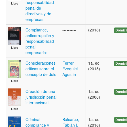
responsabilidad
Libro
penal de
directivos y de
empresas
Compliance,
----------
(2018)
Domici
anticorrupción y
responsabilidad
penal
Libro
empresaria:
Consideraciones
Ferrer,
1a. ed.
Domici
críticas sobre el
Ezequiel
(2015)
concepto de dolo:
Agustín
Libro
Creación de una
----------
1a. ed.
Domici
jurisdicción penal
(2000)
internacional:
Libro
Criminal
Balcarce,
1a. ed.
Domici
compliance y
Fabián I.
(2016)