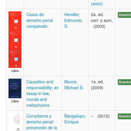
(web))
Casos de
Hendler,
2a. ed.
Domici
derecho penal
Edmundo
corr. y aum.
comparado:
S.
(2003)
Libro
Causation and
Moore,
1a. ed.
Domici
responsability: an
Michael S.
(2009)
essay in law,
morals and
Libro
metaphysics
Compliance y
Bacigalupo,
-- (2012)
Domici
derecho penal:
Enrique
prevención de la