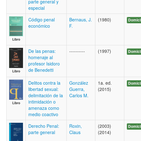
parte general y
especial
Código penal
Bernaus, J.
(1980)
Domici
económico
F.
Libro
De las penas:
----------
(1997)
Domici
homenaje al
profesor Isidoro
de Benedetti
Libro
Delitos contra la
González
1a. ed.
Domici
libertad sexual:
Guerra,
(2015)
delimitación de la
Carlos M.
intimidación o
Libro
amenaza como
medio coactivo
Derecho Penal:
Roxin,
(2003)
Domici
parte general
Claus
(2014)