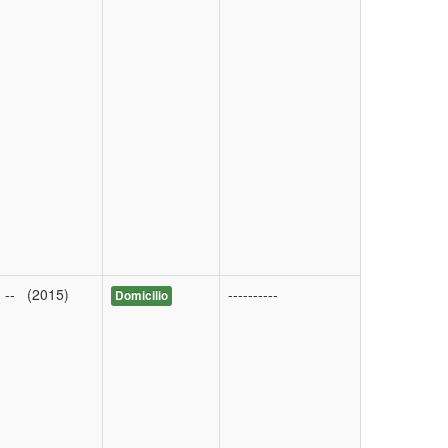
-- (2015)
----------
Domicilio