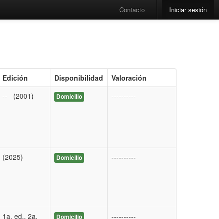
Contacto
Iniciar sesión
Edición
Disponibilidad
Valoración
-- (2001)
----------
Domicilio
(2025)
----------
Domicilio
1a. ed., 2a.
----------
Domicilio