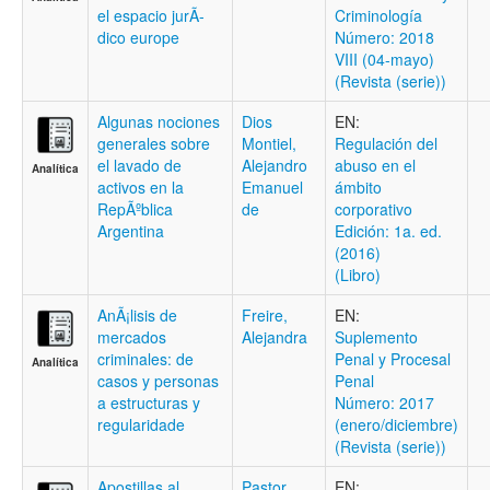
el espacio jurÃ­
Criminologí­a
dico europe
Número: 2018
VIII (04-mayo)
(Revista (serie))
Algunas nociones
Dios
EN:
generales sobre
Montiel,
Regulación del
el lavado de
Alejandro
abuso en el
Analítica
activos en la
Emanuel
ámbito
RepÃºblica
de
corporativo
Argentina
Edición: 1a. ed.
(2016)
(Libro)
AnÃ¡lisis de
Freire,
EN:
mercados
Alejandra
Suplemento
criminales: de
Penal y Procesal
Analítica
casos y personas
Penal
a estructuras y
Número: 2017
regularidade
(enero/diciembre)
(Revista (serie))
Apostillas al
Pastor,
EN: