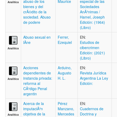
abuso de los
Maurice
especial de las
Analítica
bienes y del
Sociedades
crÃ©dito de la
AnÃ³nimas /
sociedad. Abuso
Hamel, Joseph
de podere
Edición: (1964)
(Libro)
Abuso sexual en
Ferrer,
EN:
lÃ­ne
Ezequiel
Estudios de
cibercrimen
Analítica
Edición: (2021)
(Libro)
Acciones
Arduino,
EN:
dependientes de
Augusto
Revista Jurídica
instancia privada:
H. L.
Argentina La Ley
Analítica
reforma al
Edición:
CÃ³digo Penal
argentin
Acerca de la
Pérez
EN:
imputaciÃ³n
Manzano,
Cuadernos de
objetiva de la
Mercedes
Doctrina y
Analítica