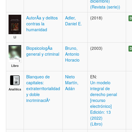
diciembre)
(Revista (serie))
AutorÃ­a y delitos
Adler,
(2018)
D
contras la
Daniel E.
humanidad
LI
BiopsicologÃ­a
Bruno,
(2003)
D
general y criminal
Antonio
Horacio
Libro
Blanqueo de
Nieto
EN:
capitales:
Martín,
Un modelo
extraterritorialidad
Adán
integral de
Analítica
y doble
derecho penal
incriminaciÃ³
[recurso
electrónico]
Edición: 13
(2022)
(Libro)