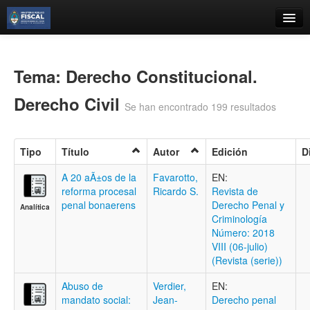
Catálogo
Búsqueda Avanzada
Tema: Derecho Constitucional.
Estantes Virtuales
Derecho Civil
Se han encontrado 199 resultados
Tipo
Título
Autor
Edición
D
Contacto
A 20 aÃ±os de la
Favarotto,
EN:
reforma procesal
Ricardo S.
Revista de
Iniciar sesión
penal bonaerens
Derecho Penal y
Analítica
Criminologí­a
Número: 2018
VIII (06-julio)
(Revista (serie))
Abuso de
Verdier,
EN:
mandato social:
Jean-
Derecho penal