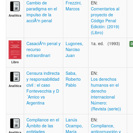
Cambio de
Frezzini,
EN:
paradigma en el
Marcos
Comentarios al
impulso de la
proyecto de
Analítica
acciÃ³n penal
Código Penal
Edición: (2019)
(Libro)
CasaciÃ³n penal y
Lugones,
1a. ed. (1993)
D
recurso
Narciso
extraordinari
Juan
Libro
Censura indirecta
Saba,
EN:
y responsabilidad
Roberto
Los derechos
civil : el caso
Pablo
humanos en el
Analítica
Fontevecchia y D
derecho
´Amico vs
internacional
Argentina
Número:
(Revista (serie))
Compliance en el
Lanús
EN:
Ã¡mbito de las
Ocampo,
Compliance,
entidades
María
anticorrupción y
Analítica