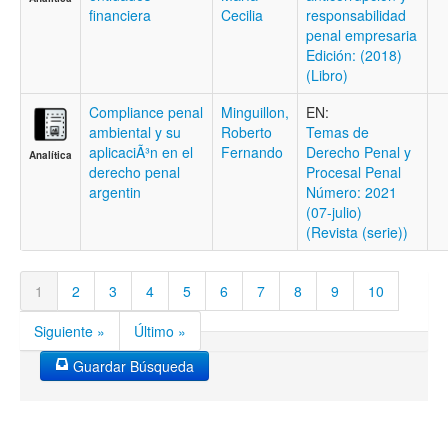
financiera
Cecilia
responsabilidad
penal empresaria
Edición: (2018)
(Libro)
Compliance penal
Minguillon,
EN:
ambiental y su
Roberto
Temas de
aplicaciÃ³n en el
Fernando
Derecho Penal y
Analítica
derecho penal
Procesal Penal
argentin
Número: 2021
(07-julio)
(Revista (serie))
1
2
3
4
5
6
7
8
9
10
Siguiente »
Último »
Guardar Búsqueda