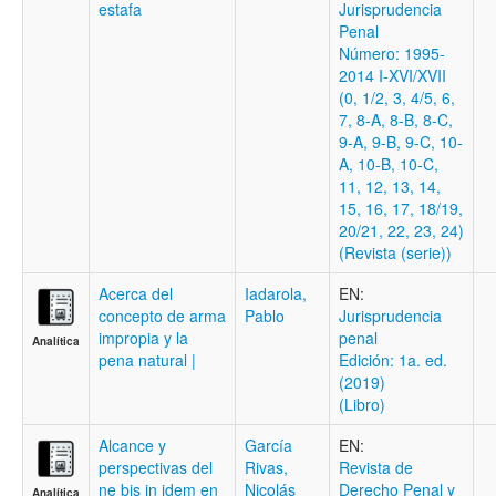
estafa
Jurisprudencia
Penal
Número: 1995-
2014 I-XVI/XVII
(0, 1/2, 3, 4/5, 6,
7, 8-A, 8-B, 8-C,
9-A, 9-B, 9-C, 10-
A, 10-B, 10-C,
11, 12, 13, 14,
15, 16, 17, 18/19,
20/21, 22, 23, 24)
(Revista (serie))
Acerca del
Iadarola,
EN:
concepto de arma
Pablo
Jurisprudencia
impropia y la
penal
Analítica
pena natural |
Edición: 1a. ed.
(2019)
(Libro)
Alcance y
García
EN:
perspectivas del
Rivas,
Revista de
ne bis in idem en
Nicolás
Derecho Penal y
Analítica