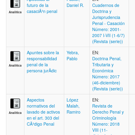
futuro de la
Daniel R.
Cuadernos de
casaciÃ³n penal
Doctrina y
Analítica
Jurisprudencia
Penal - Casación
Número: 2001-
2007 I-VII (1-6/7)
(Revista (serie))
Apuntes sobre la
Yebra,
EN:
responsabilidad
Pablo
Doctrina Penal,
penal de la
Tributaria y
Analítica
persona jurÃ­dic
Económica
Número: 2017
(46-diciembre)
(Revista (serie))
Aspectos
López
EN:
normativos del
Malah,
Revista de
lavado de activos
Ramiro
Derecho Penal y
Analítica
en el art. 303 del
Criminologí­a
CÃ³digo Penal
Número: 2018
VIII (11-