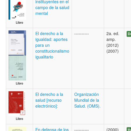
instituyentes en el
campo de la salud
mental
Libro
El derecho a la
----------
2a. ed.
D
igualdad: aportes
amp.
para un
(2012)
constitucionalismo
(2007)
igualitario
Libro
El derecho a la
Organización
salud [recurso
Mundial de la
electrónico]:
Salud. (OMS).
Libro
En defensa de los
----------
(2000)
D