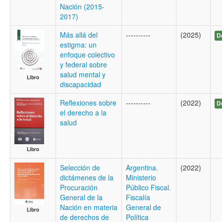
Nación (2015-
2017)
Más allá del
----------
(2025)
D
estigma: un
enfoque colectivo
y federal sobre
salud mental y
Libro
discapacidad
Reflexiones sobre
----------
(2022)
D
el derecho a la
salud
Libro
Selección de
Argentina.
(2022)
dictámenes de la
Ministerio
Procuración
Público Fiscal.
General de la
Fiscalía
Nación en materia
General de
Libro
de derechos de
Política