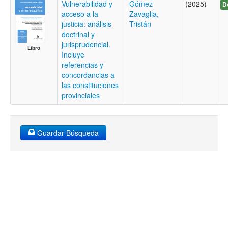
Vulnerabilidad y
Gómez
(2025)
D
acceso a la
Zavaglia,
justicia: análisis
Tristán
doctrinal y
jurisprudencial.
Libro
Incluye
referencias y
concordancias a
las constituciones
provinciales
Guardar Búsqueda