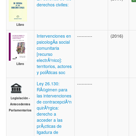
derechos civiles:
Libro
Intervenciones en
----------
(2016)
psicologÃ­a social
comunitaria
[recurso
electrÃ³nico]:
Libro
territorios, actores
y polÃ­ticas soc
Ley 26.130:
----------
RÃ©gimen para
las intervenciones
Legislación -
de contracepciÃ³n
Antecedentes
quirÃºrgica:
Parlamentarios
derecho a
acceder a las
prÃ¡cticas de
ligadura de