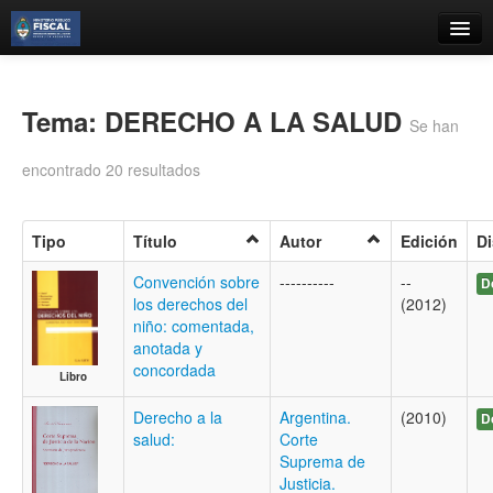
Catálogo
Búsqueda Avanzada
Tema: DERECHO A LA SALUD
Se han
Estantes Virtuales
encontrado 20 resultados
Tipo
Título
Autor
Edición
Di
Contacto
Convención sobre
----------
--
D
los derechos del
(2012)
Iniciar sesión
niño: comentada,
anotada y
concordada
Libro
Derecho a la
Argentina.
(2010)
D
salud:
Corte
Suprema de
Justicia.