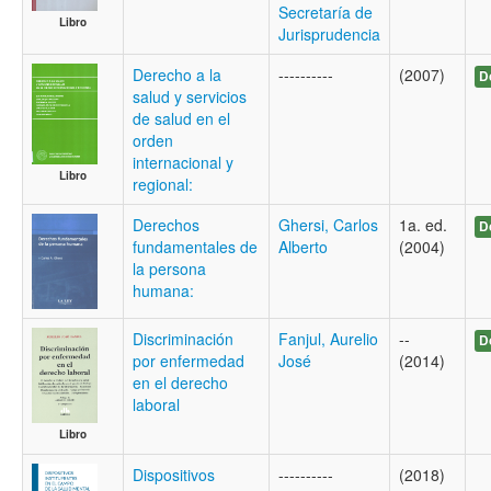
Secretaría de
Libro
Jurisprudencia
Derecho a la
----------
(2007)
D
salud y servicios
de salud en el
orden
internacional y
Libro
regional:
Derechos
Ghersi, Carlos
1a. ed.
D
fundamentales de
Alberto
(2004)
la persona
humana:
Discriminación
Fanjul, Aurelio
--
D
por enfermedad
José
(2014)
en el derecho
laboral
Libro
Dispositivos
----------
(2018)