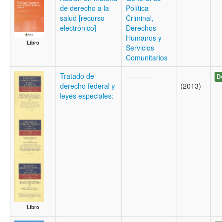
de derecho a la
Política
salud [recurso
Criminal,
electrónico]
Derechos
Humanos y
Libro
Servicios
Comunitarios
Tratado de
----------
--
D
derecho federal y
(2013)
leyes especiales:
Libro