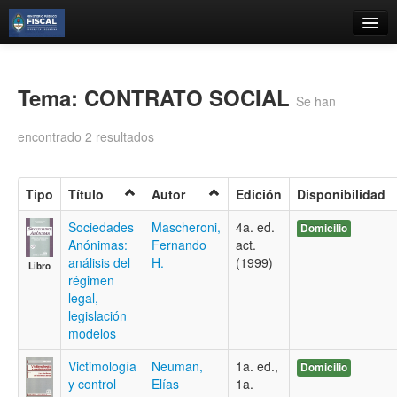
Catálogo
Búsqueda Avanzada
Tema: CONTRATO SOCIAL
Se han
Estantes Virtuales
encontrado 2 resultados
Tipo
Título
Autor
Edición
Disponibilidad
Contacto
Sociedades
Mascheroni,
4a. ed.
Domicilio
Anónimas:
Fernando
act.
Iniciar sesión
análisis del
H.
(1999)
Libro
régimen
legal,
legislación
modelos
Victimología
Neuman,
1a. ed.,
Domicilio
y control
Elías
1a.