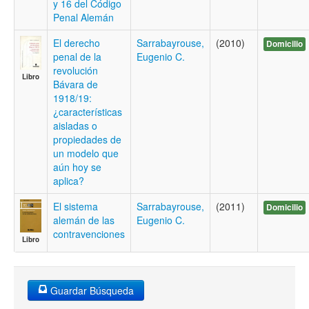
y 16 del Código
Penal Alemán
El derecho
Sarrabayrouse,
(2010)
Domicilio
penal de la
Eugenio C.
revolución
Libro
Bávara de
1918/19:
¿características
aisladas o
propiedades de
un modelo que
aún hoy se
aplica?
El sistema
Sarrabayrouse,
(2011)
Domicilio
alemán de las
Eugenio C.
contravenciones
Libro
Guardar Búsqueda