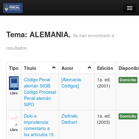
Catálogo
Búsqueda Avanzada
Tema: ALEMANIA.
Se han encontrado 4
Estantes Virtuales
resultados
Tipo
Título
Autor
Edición
Disponibi
Contacto
Código Penal
[Alemania.
1a. ed.
Domicilio
alemán StGB:
Códigos]
(2001)
Iniciar sesión
Código Procesal
Libro
Penal alemán
StPO
Dolo e
Zielinski,
1a. ed.
Domicilio
imprudencia:
Diethart
(2003)
comentario a
Libro
los artículos 15