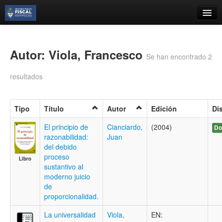
Catálogo
Búsqueda Avanzada
Autor: Viola, Francesco
Se han encontrado 2
Estantes Virtuales
resultados
Tipo
Título
Autor
Edición
Di
Contacto
El principio de
Cianciardo,
(2004)
Do
razonabilidad:
Juan
Iniciar sesión
del debido
proceso
Libro
sustantivo al
moderno juicio
de
proporcionalidad.
La universalidad
Viola,
EN: