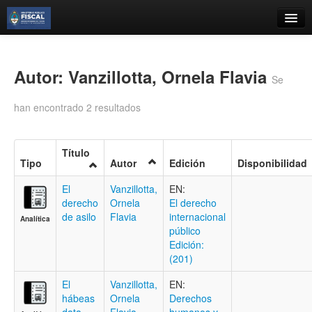
Catálogo
Búsqueda Avanzada
Autor: Vanzillotta, Ornela Flavia
Se
Estantes Virtuales
han encontrado 2 resultados
Título
Tipo
Autor
Edición
Disponibilidad
Contacto
El
Vanzillotta,
EN:
Iniciar sesión
derecho
Ornela
El derecho
de asilo
Flavia
internacional
Analítica
público
Edición:
(201)
El
Vanzillotta,
EN:
hábeas
Ornela
Derechos