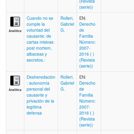
(Revista
(serie))
Cuando no se
Rolleri,
EN:
cumple la
Gabriel
Derecho
voluntad del
G.
de
Analítica
causante: de
Familia
cartas misivas
Número:
post mortem,
2007-
albaceas y
2016 ( )
secretos.:
(Revista
(serie))
Desheredación
Rolleri,
EN:
: autonomía
Gabriel
Derecho
personal del
G.
de
Analítica
causante y
Familia
privación de la
Número:
legítima
2007-
defensa
2016 ( )
(Revista
(serie))