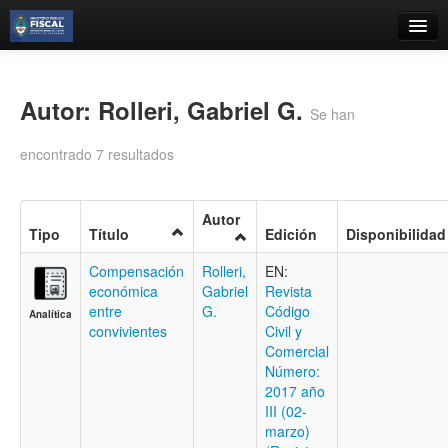
Catálogo
Búsqueda Avanzada
Autor: Rolleri, Gabriel G.
Se han
Estantes Virtuales
encontrado 7 resultados
Autor
Tipo
Título
Edición
Disponibilidad
Contacto
Compensación
Rolleri,
EN:
Iniciar sesión
económica
Gabriel
Revista
entre
G.
Código
Analítica
convivientes
Civil y
Comercial
Número:
2017 año
III (02-
marzo)