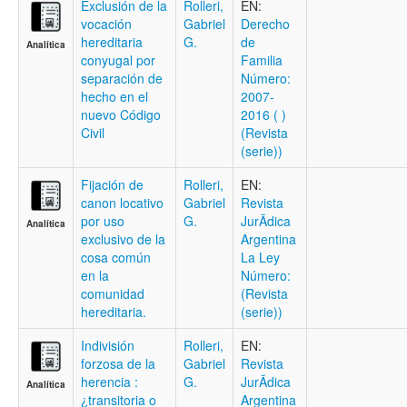
Exclusión de la
Rolleri,
EN:
vocación
Gabriel
Derecho
hereditaria
G.
de
Analítica
conyugal por
Familia
separación de
Número:
hecho en el
2007-
nuevo Código
2016 ( )
Civil
(Revista
(serie))
Fijación de
Rolleri,
EN:
canon locativo
Gabriel
Revista
por uso
G.
JurÃ­dica
Analítica
exclusivo de la
Argentina
cosa común
La Ley
en la
Número:
comunidad
(Revista
hereditaria.
(serie))
Indivisión
Rolleri,
EN:
forzosa de la
Gabriel
Revista
herencia :
G.
JurÃ­dica
Analítica
¿transitoria o
Argentina