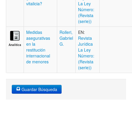
vitalicia?
La Ley
Número:
(Revista
(serie))
Medidas
Rolleri,
EN:
asegurativas
Gabriel
Revista
en la
G.
Jurídica
Analítica
restitución
La Ley
internacional
Número:
de menores
(Revista
(serie))
Guardar Búsqueda