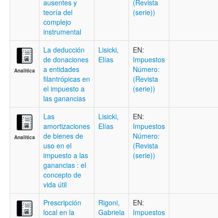
ausentes y
(Revista
teoría del
(serie))
complejo
instrumental
La deducción
Lisicki,
EN:
de donaciones
Elías
Impuestos
a entidades
Número:
Analítica
filantrópicas en
(Revista
el impuesto a
(serie))
las ganancias
Las
Lisicki,
EN:
amortizaciones
Elías
Impuestos
de bienes de
Número:
Analítica
uso en el
(Revista
impuesto a las
(serie))
ganancias : el
concepto de
vida útil
Prescripción
Rigoni,
EN:
local en la
Gabriela
Impuestos