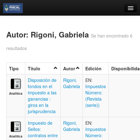
Catálogo
Búsqueda Avanzada
Autor: Rigoni, Gabriela
Se han encontrado 6
Estantes Virtuales
resultados
Tipo
Título
Autor
Edición
Disponibilid
Contacto
Disposición de
Rigoni,
EN:
fondos en el
Gabriela
Impuestos
Iniciar sesión
impuesto a las
Número:
Analítica
ganancias :
(Revista
giros en la
(serie))
jurisprudencia
Impuesto de
Rigoni,
EN:
Sellos:
Gabriela
Impuestos
contratos entre
Número:
Analítica