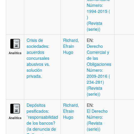
Número:
1994-2015 (
)
(Revista
(serie))
Crisis de
Richard,
EN:
sociedades:
Efrain
Derecho
acuerdos
Hugo
Comercial y
Analítica
concursales
de las
abusivos vs.
Obligaciones
solución
Número:
privada.
2009-2016 (
234-281)
(Revista
(serie))
Depósitos
Richard,
EN:
pesificados:
Efrain
El Derecho
¨responsabilidad
Hugo
Número:
Analítica
de los bancos?
(Revista
(la denuncia de
(serie))