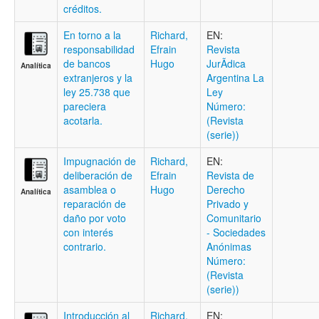
créditos.
En torno a la
Richard,
EN:
responsabilidad
Efrain
Revista
de bancos
Hugo
JurÃ­dica
Analítica
extranjeros y la
Argentina La
ley 25.738 que
Ley
pareciera
Número:
acotarla.
(Revista
(serie))
Impugnación de
Richard,
EN:
deliberación de
Efrain
Revista de
asamblea o
Hugo
Derecho
Analítica
reparación de
Privado y
daño por voto
Comunitario
con interés
- Sociedades
contrario.
Anónimas
Número:
(Revista
(serie))
Introducción al
Richard,
EN: