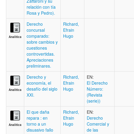
Zaffaroni y su
relación con tía
Rosa y Pedro).
Derecho
Richard,
concursal
Efrain
comparado:
Hugo
Analítica
sobre cambios y
cuestiones
controvertidas.
Apreciaciones
preliminares.
Derecho y
Richard,
EN:
economía, el
Efrain
El Derecho
desafío del siglo
Hugo
Número:
Analítica
XXI.
(Revista
(serie))
El que daña
Richard,
EN:
repara : en
Efrain
Derecho
torno a un
Hugo
Comercial y
Analítica
disuasivo fallo
de las