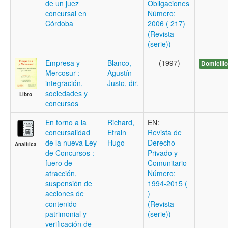
de un juez
Obligaciones
concursal en
Número:
Córdoba
2006 ( 217)
(Revista
(serie))
Empresa y
Blanco,
-- (1997)
Domicilio
Mercosur :
Agustín
integración,
Justo, dir.
sociedades y
Libro
concursos
En torno a la
Richard,
EN:
concursalidad
Efrain
Revista de
de la nueva Ley
Hugo
Derecho
Analítica
de Concursos :
Privado y
fuero de
Comunitario
atracción,
Número:
suspensión de
1994-2015 (
acciones de
)
contenido
(Revista
patrimonial y
(serie))
verificación de