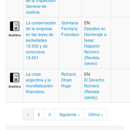
de la Inspección
General de
Justicia.
La conservación
Quintana
EN:
de la empresa
Ferreyra,
Estudios en
en las leyes de
Francisco
Homenaje a
Analítica
sociedades
Isaac
19.550 y de
Halperin
concursos
Número:
19.551
(Revista
(serie))
La crisis
Richard,
EN:
argentina y la
Efrain
El Derecho
mundialización
Hugo
Número:
Analítica
financiera.
(Revista
(serie))
1
2
3
Siguiente »
Último »