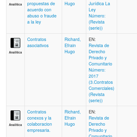
propuestas de
Hugo
Jurídica La
Analítica
acuerdo con
Ley
abuso o fraude
Número:
a la ley
(Revista
(serie))
Contratos
Richard,
EN:
asociativos
Efrain
Revista de
Hugo
Derecho
Analítica
Privado y
Comunitario
Número:
2017
(3.Contratos
Comerciales)
(Revista
(serie))
Contratos
Richard,
EN:
conexos y la
Efrain
Revista de
colaboracion
Hugo
Derecho
Analítica
empresaria.
Privado y
Comunitario