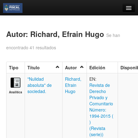
Catálogo
Búsqueda Avanzada
Autor: Richard, Efrain Hugo
Se han
Estantes Virtuales
encontrado 41 resultados
Tipo
Título
Autor
Edición
Disponi
Contacto
"Nulidad
Richard,
EN:
absoluta" de
Efrain
Revista de
Iniciar sesión
sociedad.
Hugo
Derecho
Analítica
Privado y
Comunitario
Número:
1994-2015 (
)
(Revista
(serie))