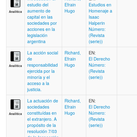
estudio del
Efrain
Estudios en
aumento de
Hugo
Homenaje a
Analítica
capital en las
Isaac
sociedades por
Halperin
acciones en la
Número:
legislación
(Revista
argentina
(serie))
La acción social
Richard,
EN:
de
Efrain
El Derecho
responsabilidad
Hugo
Número:
Analítica
ejercida por la
(Revista
minoría y el
(serie))
acceso a la
justicia.
La actuación de
Richard,
EN:
sociedades
Efrain
El Derecho
constituídas en
Hugo
Número:
Analítica
el extranjero. A
(Revista
propósito de la
(serie))
resolución 7/03