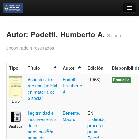
Catálogo
Búsqueda Avanzada
Autor: Podetti, Humberto A.
Se han
Estantes Virtuales
encontrado 4 resultados
Tipo
Título
Autor
Edición
Disponibilid
Contacto
Aspectos del
Podetti,
(1963)
Domicilio
recurso judicial
Humberto
Iniciar sesión
en materia de
A.
p social.
Libro
Ilegitimidad e
Benente,
EN:
inconveniencia
Mauro
El debido
de la
proceso
Analítica
persecuciÃ³n
penal
penal de
Edición: