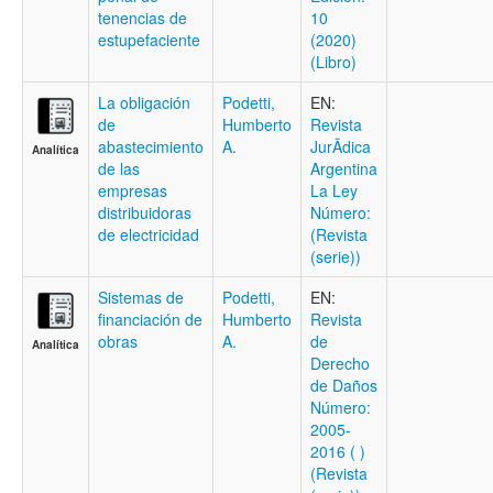
tenencias de
10
estupefaciente
(2020)
(Libro)
La obligación
Podetti,
EN:
de
Humberto
Revista
abastecimiento
A.
JurÃ­dica
Analítica
de las
Argentina
empresas
La Ley
distribuidoras
Número:
de electricidad
(Revista
(serie))
Sistemas de
Podetti,
EN:
financiación de
Humberto
Revista
obras
A.
de
Analítica
Derecho
de Daños
Número:
2005-
2016 ( )
(Revista