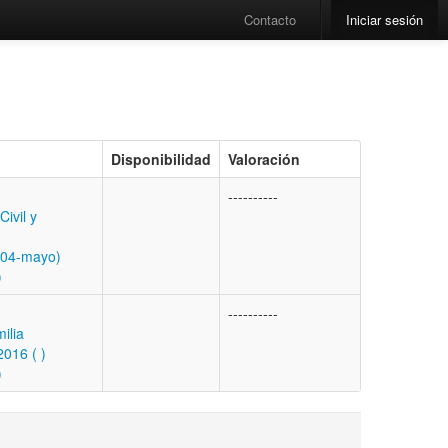
Contacto
Iniciar sesión
Disponibilidad
Valoración
----------
ivil y
(04-mayo)
)
----------
ilia
016 ( )
)