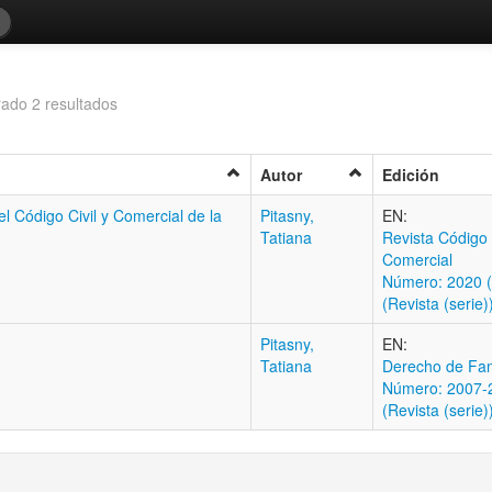
ado 2 resultados
Autor
Edición
del Código Civil y Comercial de la
Pitasny,
EN:
Tatiana
Revista Código C
Comercial
Número: 2020 
(Revista (serie)
Pitasny,
EN:
Tatiana
Derecho de Fam
Número: 2007-2
(Revista (serie)