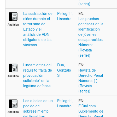
(serie))
La sustracción de
Pellegrini,
EN:
niños durante el
Lisandro
Las pruebas
terrorismo de
genéticas en la
Analítica
Estado y el
identificación
análisis de ADN
de jóvenes
obligatorio de las
desaparecidos
víctimas
Número:
(Revista
(serie))
Lineamientos del
Rua,
EN:
requisito "falta de
Gonzalo
Revista de
provocación
S.
Derecho Penal
Analítica
suficiente" en la
Número: ( )
legítima defensa
(Revista
(serie))
Los efectos de un
Pellegrini,
EN:
pedido de
Lisandro
ElDial.com.
sobreseimiento
Suplemento de
Analítica
del fiscal tras
Derecho Penal