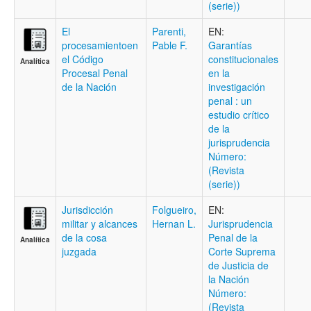
(serie))
El
Parenti,
EN:
procesamientoen
Pable F.
Garantías
el Código
constitucionales
Analítica
Procesal Penal
en la
de la Nación
investigación
penal : un
estudio crítico
de la
jurisprudencia
Número:
(Revista
(serie))
Jurisdicción
Folgueiro,
EN:
militar y alcances
Hernan L.
Jurisprudencia
de la cosa
Penal de la
Analítica
juzgada
Corte Suprema
de Justicia de
la Nación
Número:
(Revista