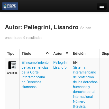
Catálogo
Búsqueda Avanzada
Autor: Pellegrini, Lisandro
Se han
Estantes Virtuales
encontrado 9 resultados
Tipo
Título
Autor
Edición
Disp
Contacto
El incumplimiento
Pellegrini,
EN:
de las sentencias
Lisandro
Sistema
Iniciar sesión
de la Corte
interamericano
Analítica
Interamericana
de protección
de Derechos
de los derechos
Humanos
humanos y
derecho penal
internacional
Número:
(Revista