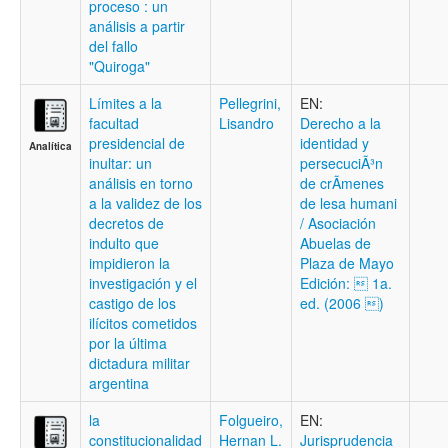
proceso : un
análisis a partir
del fallo
"Quiroga"
Límites a la
Pellegrini,
EN:
facultad
Lisandro
Derecho a la
presidencial de
identidad y
Analítica
inultar: un
persecuciÃ³n
análisis en torno
de crÃ­menes
a la validez de los
de lesa humani
decretos de
/ Asociación
indulto que
Abuelas de
impidieron la
Plaza de Mayo
investigación y el
Edición:  1a.
castigo de los
ed. (2006 )
ilícitos cometidos
por la última
dictadura militar
argentina
la
Folgueiro,
EN:
constitucionalidad
Hernan L.
Jurisprudencia