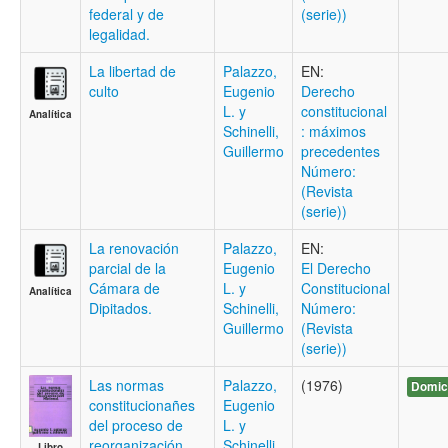
federal y de
(serie))
legalidad.
La libertad de
Palazzo,
EN:
culto
Eugenio
Derecho
L. y
constitucional
Analítica
Schinelli,
: máximos
Guillermo
precedentes
Número:
(Revista
(serie))
La renovación
Palazzo,
EN:
parcial de la
Eugenio
El Derecho
Cámara de
L. y
Constitucional
Analítica
Dipitados.
Schinelli,
Número:
Guillermo
(Revista
(serie))
Las normas
Palazzo,
(1976)
Domici
constitucionañes
Eugenio
del proceso de
L. y
reorganización
Schinelli,
Libro