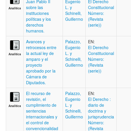
Juan Pablo II
Eugenio
El Derecho
sobre las
L. y
Constitucional
Analítica
instituciones
Schinelli,
Número:
políticas y los
Guillermo
(Revista
derechos
(serie))
humanos.
Avances y
Palazzo,
EN:
retrocesos entre
Eugenio
El Derecho
la actual ley de
L. y
Constitucional
Analítica
amparo y el
Schinelli,
Número:
proyecto
Guillermo
(Revista
aprobado por la
(serie))
Cámara de
Diputados.
El recurso de
Palazzo,
EN:
revisión, el
Eugenio
El Derecho :
cumplimiento de
L. y
diario de
Analítica
sentencias
Schinelli,
doctrina y
internacionales y
Guillermo
jurisprudencia
el control de
Número:
convencionalidad
(Revista