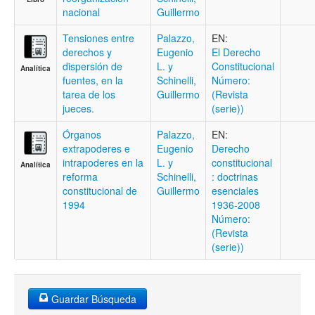
nacional
Guillermo
Tensiones entre
Palazzo,
EN:
derechos y
Eugenio
El Derecho
dispersión de
L. y
Constitucional
Analítica
fuentes, en la
Schinelli,
Número:
tarea de los
Guillermo
(Revista
jueces.
(serie))
Órganos
Palazzo,
EN:
extrapoderes e
Eugenio
Derecho
intrapoderes en la
L. y
constitucional
Analítica
reforma
Schinelli,
: doctrinas
constitucional de
Guillermo
esenciales
1994
1936-2008
Número:
(Revista
(serie))
Guardar Búsqueda