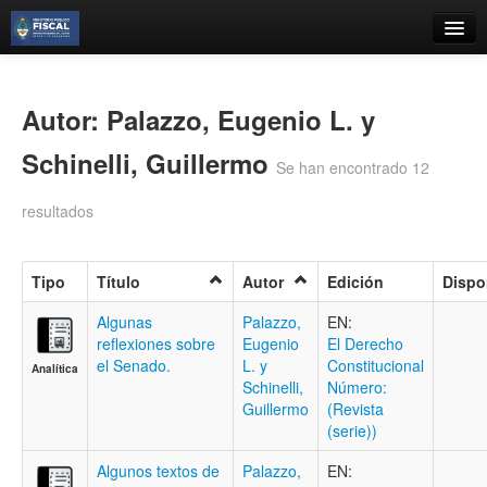
Catálogo
Búsqueda Avanzada
Autor: Palazzo, Eugenio L. y
Estantes Virtuales
Schinelli, Guillermo
Se han encontrado 12
resultados
Contacto
Tipo
Título
Autor
Edición
Dispo
Iniciar sesión
Algunas
Palazzo,
EN:
reflexiones sobre
Eugenio
El Derecho
el Senado.
L. y
Constitucional
Analítica
Schinelli,
Número:
Guillermo
(Revista
(serie))
Algunos textos de
Palazzo,
EN: