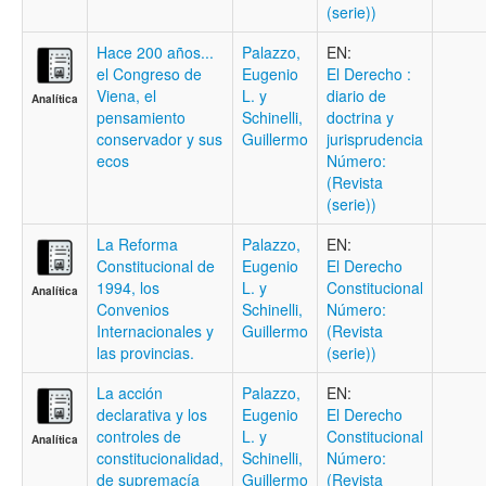
(serie))
Hace 200 años...
Palazzo,
EN:
el Congreso de
Eugenio
El Derecho :
Viena, el
L. y
diario de
Analítica
pensamiento
Schinelli,
doctrina y
conservador y sus
Guillermo
jurisprudencia
ecos
Número:
(Revista
(serie))
La Reforma
Palazzo,
EN:
Constitucional de
Eugenio
El Derecho
1994, los
L. y
Constitucional
Analítica
Convenios
Schinelli,
Número:
Internacionales y
Guillermo
(Revista
las provincias.
(serie))
La acción
Palazzo,
EN:
declarativa y los
Eugenio
El Derecho
controles de
L. y
Constitucional
Analítica
constitucionalidad,
Schinelli,
Número:
de supremacía
Guillermo
(Revista