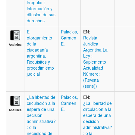
irregular :
información y
difusión de sus
derechos
El
Palacios,
EN:
otorgamiento
Carmen
Revista
de la
E.
Jurídica
Analítica
ciudadanía
Argentina La
argentina.
Ley :
Requisitos y
Suplemento
procedimiento
Actualidad
judicial
Número:
(Revista
(serie))
¿La libertad de
Palacios,
EN:
circulación a la
Carmen
¿La libertad de
espera de una
E.
circulación a la
Analítica
decisión
espera de una
administrativa?
decisión
: o la
administrativa?
necesidad de
: o la