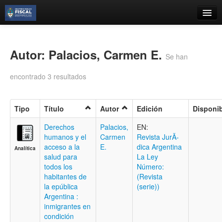
Catálogo
Búsqueda Avanzada
Autor: Palacios, Carmen E.
Se han
Estantes Virtuales
encontrado 3 resultados
Tipo
Título
Autor
Edición
Disponib
Contacto
Derechos
Palacios,
EN:
humanos y el
Carmen
Revista JurÃ­
Iniciar sesión
acceso a la
E.
dica Argentina
Analítica
salud para
La Ley
todos los
Número:
habitantes de
(Revista
la epública
(serie))
Argentina :
inmigrantes en
condición