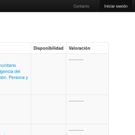
Contacto
Iniciar sesión
Disponibilidad
Valoración
----------
unitario
igencia del
ción. Persona y
----------
----------