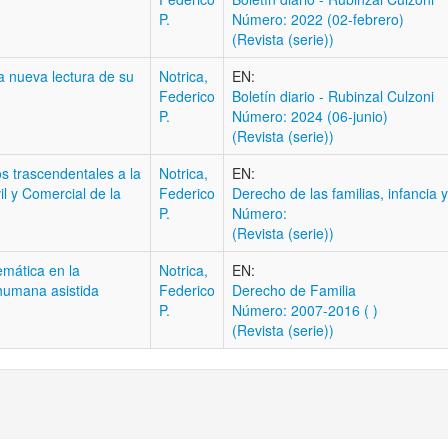
P.
Número: 2022 (02-febrero)
(Revista (serie))
a nueva lectura de su
Notrica,
EN:
Federico
Boletí­n diario - Rubinzal Culzoni
P.
Número: 2024 (06-junio)
(Revista (serie))
s trascendentales a la
Notrica,
EN:
l y Comercial de la
Federico
Derecho de las familias, infancia 
P.
Número:
(Revista (serie))
mática en la
Notrica,
EN:
 humana asistida
Federico
Derecho de Familia
P.
Número: 2007-2016 ( )
(Revista (serie))