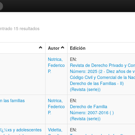
ntrado 15 resultados
Autor
Edición
Notrica,
EN:
Federico
Revista de Derecho Privado y Com
P.
Número: 2025 (2 - Diez años de v
Código Civil y Comercial de la Na
Derecho de las Familias - II)
(Revista (serie))
n las familias
Notrica,
EN:
Federico
Derecho de Familia
P.
Número: 2007-2016 ( )
(Revista (serie))
niï¿½xs y adolescentes
Videtta,
EN: