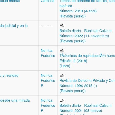
 salud mental
Carolina
Temas de derecho de familia, suc
bioética
Número: 2019 (4-abril)
(Revista (serie))
a judicial y en la
----------
EN:
Boletí­n diario - Rubinzal Culzoni
Número: 2022 (11-noviembre)
(Revista (serie))
Notrica,
EN:
Federico
TÃ©cnicas de reproducciÃ³n huma
Edición: 2 (2018)
(Libro)
o y realidad
Notrica,
EN:
Federico
Revista de Derecho Privado y Com
P.
Número: 1994-2015 ( )
(Revista (serie))
 desde una mirada
Notrica,
EN:
Federico
Boletí­n diario - Rubinzal Culzoni
P.
Número: 2021 (03-marzo)