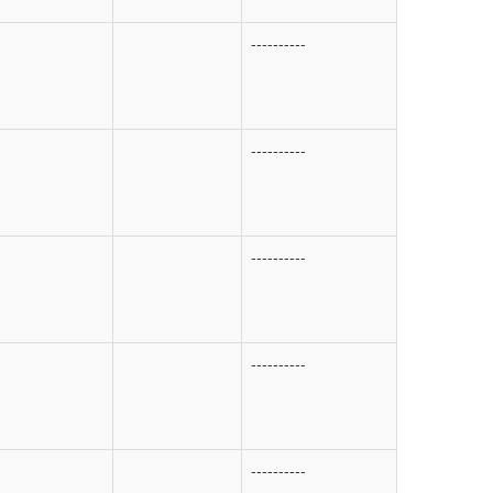
----------
----------
----------
----------
----------