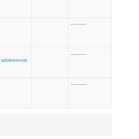
----------
----------
y adolescencia
----------