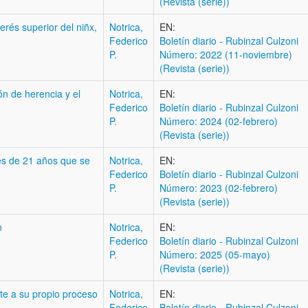
(Revista (serie))
terés superior del niñx,
Notrica,
EN:
Federico
Boletí­n diario - Rubinzal Culzoni
P.
Número: 2022 (11-noviembre)
(Revista (serie))
ión de herencia y el
Notrica,
EN:
Federico
Boletí­n diario - Rubinzal Culzoni
P.
Número: 2024 (02-febrero)
(Revista (serie))
res de 21 años que se
Notrica,
EN:
Federico
Boletí­n diario - Rubinzal Culzoni
P.
Número: 2023 (02-febrero)
(Revista (serie))
n
Notrica,
EN:
Federico
Boletí­n diario - Rubinzal Culzoni
P.
Número: 2025 (05-mayo)
(Revista (serie))
nte a su propio proceso
Notrica,
EN:
Federico
Boletí­n diario - Rubinzal Culzoni