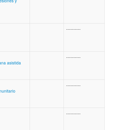
esiones y
----------
----------
na asistida
----------
unitario
----------