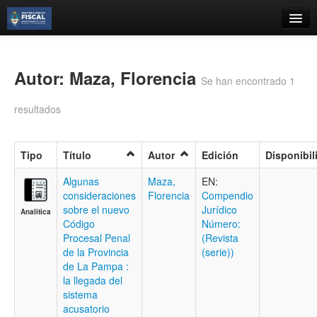
Catálogo
Búsqueda Avanzada
Autor: Maza, Florencia
Se han encontrado 1
Estantes Virtuales
resultados
Tipo
Título
Autor
Edición
Disponibil
Contacto
Algunas
Maza,
EN:
consideraciones
Florencia
Compendio
Iniciar sesión
sobre el nuevo
Jurídico
Analítica
Código
Número:
Procesal Penal
(Revista
de la Provincia
(serie))
de La Pampa :
la llegada del
sistema
acusatorio