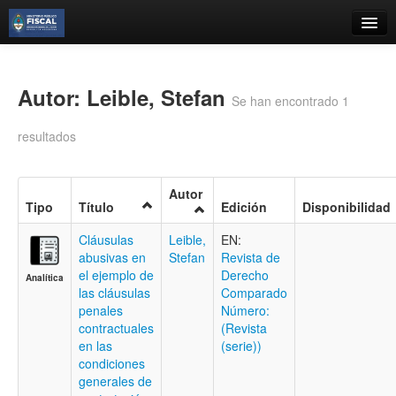
Catálogo
Búsqueda Avanzada
Autor: Leible, Stefan
Se han encontrado 1
Estantes Virtuales
resultados
Autor
Tipo
Título
Edición
Disponibilidad
Contacto
Cláusulas
Leible,
EN:
Iniciar sesión
abusivas en
Stefan
Revista de
el ejemplo de
Derecho
Analítica
las cláusulas
Comparado
penales
Número:
contractuales
(Revista
en las
(serie))
condiciones
generales de