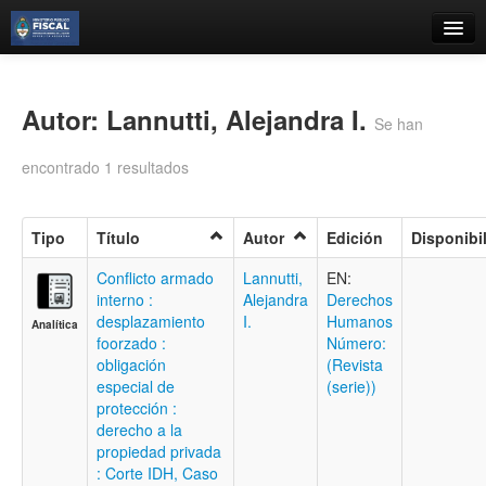
Catálogo
Búsqueda Avanzada
Autor: Lannutti, Alejandra I.
Se han
Estantes Virtuales
encontrado 1 resultados
Tipo
Título
Autor
Edición
Disponibi
Contacto
Conflicto armado
Lannutti,
EN:
interno :
Alejandra
Derechos
Iniciar sesión
desplazamiento
I.
Humanos
Analítica
foorzado :
Número:
obligación
(Revista
especial de
(serie))
protección :
derecho a la
propiedad privada
: Corte IDH, Caso