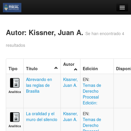
Catálogo
Búsqueda Avanzada
Autor: Kissner, Juan A.
Se han encontrado 4
Estantes Virtuales
resultados
Autor
Tipo
Título
Edición
Disponi
Contacto
Abrevando en
Kissner,
EN:
Iniciar sesión
las reglas de
Juan A.
Temas de
Brasilia
Derecho
Analítica
Procesal
Edición:
La oralidad y el
Kissner,
EN:
muro del silencio
Juan A.
Temas de
Derecho
Analítica