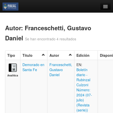
Catálogo
Búsqueda Avanzada
Autor: Franceschetti, Gustavo
Estantes Virtuales
Daniel
Se han encontrado 4 resultados
Tipo
Título
Autor
Edición
Disponi
Contacto
Demorado en
Franceschetti,
EN:
Santa Fe
Gustavo
Boletí­n
Iniciar sesión
Daniel
diario -
Analítica
Rubinzal
Culzoni
Número:
2024 (07-
julio)
(Revista
(serie))