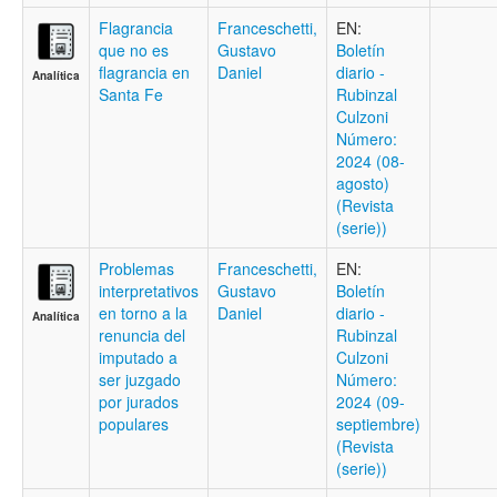
Flagrancia
Franceschetti,
EN:
que no es
Gustavo
Boletí­n
flagrancia en
Daniel
diario -
Analítica
Santa Fe
Rubinzal
Culzoni
Número:
2024 (08-
agosto)
(Revista
(serie))
Problemas
Franceschetti,
EN:
interpretativos
Gustavo
Boletí­n
en torno a la
Daniel
diario -
Analítica
renuncia del
Rubinzal
imputado a
Culzoni
ser juzgado
Número:
por jurados
2024 (09-
populares
septiembre)
(Revista
(serie))