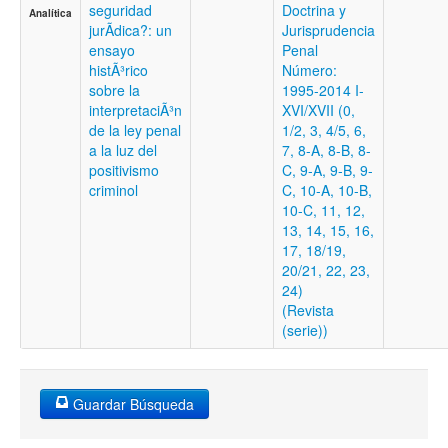
seguridad
Doctrina y
Analítica
jurÃ­dica?: un
Jurisprudencia
ensayo
Penal
histÃ³rico
Número:
sobre la
1995-2014 I-
interpretaciÃ³n
XVI/XVII (0,
de la ley penal
1/2, 3, 4/5, 6,
a la luz del
7, 8-A, 8-B, 8-
positivismo
C, 9-A, 9-B, 9-
criminol
C, 10-A, 10-B,
10-C, 11, 12,
13, 14, 15, 16,
17, 18/19,
20/21, 22, 23,
24)
(Revista
(serie))
Guardar Búsqueda