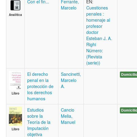
Con el fin...
Ferrante,
EN:
Marcelo
Cuestiones
penales :
Analítica
homenaje al
profesor
doctor
Esteban J. A.
Righi
Número:
(Revista
(serie))
El derecho
Sancinetti,
Domicili
penal en la
Marcelo
protección de
A.
los derechos
Libro
humanos
Estudios
Cancio
Domicili
sobre la
Melia,
Teoría de la
Manuel
Imputación
Libro
objetiva