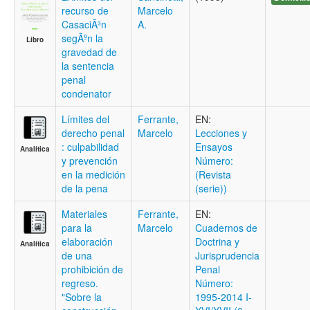
recurso de
Marcelo
CasaciÃ³n
A.
segÃºn la
Libro
gravedad de
la sentencia
penal
condenator
Límites del
Ferrante,
EN:
derecho penal
Marcelo
Lecciones y
: culpabilidad
Ensayos
Analítica
y prevención
Número:
en la medición
(Revista
de la pena
(serie))
Materiales
Ferrante,
EN:
para la
Marcelo
Cuadernos de
elaboración
Doctrina y
Analítica
de una
Jurisprudencia
prohibición de
Penal
regreso.
Número:
"Sobre la
1995-2014 I-