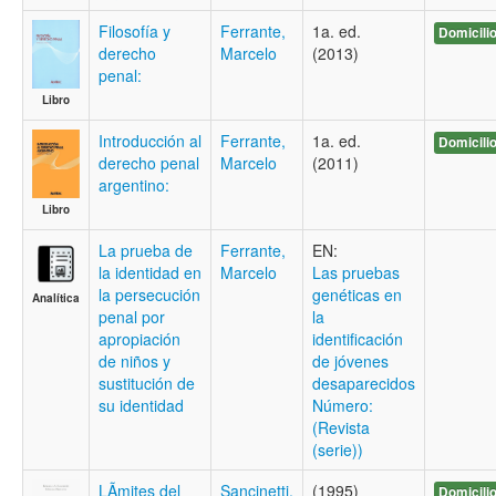
Filosofí­a y
Ferrante,
1a. ed.
Domicili
derecho
Marcelo
(2013)
penal:
Libro
Introducción al
Ferrante,
1a. ed.
Domicili
derecho penal
Marcelo
(2011)
argentino:
Libro
La prueba de
Ferrante,
EN:
la identidad en
Marcelo
Las pruebas
la persecución
genéticas en
Analítica
penal por
la
apropiación
identificación
de niños y
de jóvenes
sustitución de
desaparecidos
su identidad
Número:
(Revista
(serie))
LÃ­mites del
Sancinetti,
(1995)
Domicili