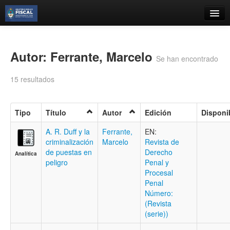
Catálogo
Búsqueda Avanzada
Autor: Ferrante, Marcelo
Se han encontrado
Estantes Virtuales
15 resultados
Tipo
Título
Autor
Edición
Disponi
Contacto
A. R. Duff y la
Ferrante,
EN:
criminalización
Marcelo
Revista de
Iniciar sesión
de puestas en
Derecho
Analítica
peligro
Penal y
Procesal
Penal
Número:
(Revista
(serie))