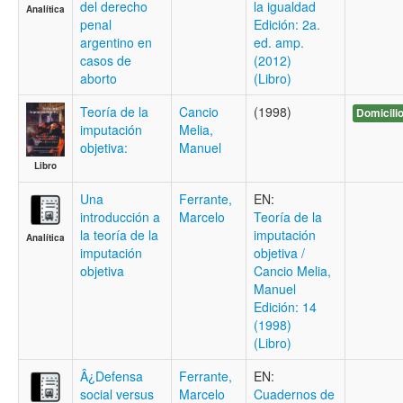
del derecho
la igualdad
Analítica
penal
Edición: 2a.
argentino en
ed. amp.
casos de
(2012)
aborto
(Libro)
Teoría de la
Cancio
(1998)
Domicili
imputación
Melia,
objetiva:
Manuel
Libro
Una
Ferrante,
EN:
introducción a
Marcelo
Teoría de la
la teoría de la
imputación
Analítica
imputación
objetiva /
objetiva
Cancio Melia,
Manuel
Edición: 14
(1998)
(Libro)
Â¿Defensa
Ferrante,
EN:
social versus
Marcelo
Cuadernos de