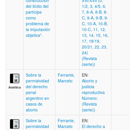
construcción
XVI/XVII (0,
del ilícito del
1/2, 3, 4/5, 6,
partícipe
7, 8-A, 8-B, 8-
como
C, 9-A, 9-B, 9-
problema de
C, 10-A, 10-B,
la imputación
10-C, 11, 12,
objetiva".
13, 14, 15, 16,
17, 18/19,
20/21, 22, 23,
24)
(Revista
(serie))
Sobre la
Ferrante,
EN:
permisividad
Marcelo
Aborto y
del derecho
justicia
Analítica
penal
reproductiva
argentino en
Número:
casos de
(Revista
aborto
(serie))
Sobre la
Ferrante,
EN:
permisividad
Marcelo
El derecho a