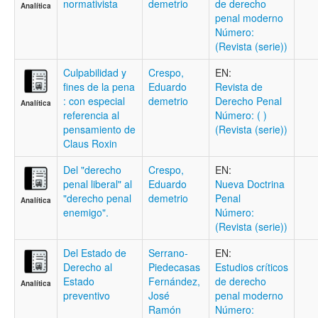
normativista
demetrio
de derecho
Analítica
penal moderno
Número:
(Revista (serie))
Culpabilidad y
Crespo,
EN:
fines de la pena
Eduardo
Revista de
: con especial
demetrio
Derecho Penal
Analítica
referencia al
Número: ( )
pensamiento de
(Revista (serie))
Claus Roxin
Del "derecho
Crespo,
EN:
penal liberal" al
Eduardo
Nueva Doctrina
"derecho penal
demetrio
Penal
Analítica
enemigo".
Número:
(Revista (serie))
Del Estado de
Serrano-
EN:
Derecho al
Piedecasas
Estudios críticos
Estado
Fernández,
de derecho
Analítica
preventivo
José
penal moderno
Ramón
Número: