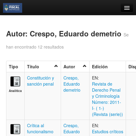
Catálogo
Búsqueda Avanzada
Autor: Crespo, Eduardo demetrio
Se
Estantes Virtuales
han encontrado 12 resultados
Tipo
Título
Autor
Edición
Dis
Contacto
Constitución y
Crespo,
EN:
sanción penal
Eduardo
Revista de
Iniciar sesión
demetrio
Derecho Penal
Analítica
y Criminología
Número: 2011-
I- ( 1-)
(Revista (serie))
Crítica al
Crespo,
EN:
funcionalismo
Eduardo
Estudios críticos