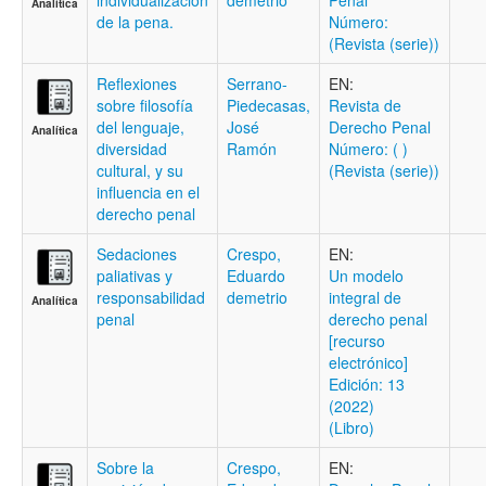
individualización
demetrio
Penal
Analítica
de la pena.
Número:
(Revista (serie))
Reflexiones
Serrano-
EN:
sobre filosofía
Piedecasas,
Revista de
del lenguaje,
José
Derecho Penal
Analítica
diversidad
Ramón
Número: ( )
cultural, y su
(Revista (serie))
influencia en el
derecho penal
Sedaciones
Crespo,
EN:
paliativas y
Eduardo
Un modelo
responsabilidad
demetrio
integral de
Analítica
penal
derecho penal
[recurso
electrónico]
Edición: 13
(2022)
(Libro)
Sobre la
Crespo,
EN: