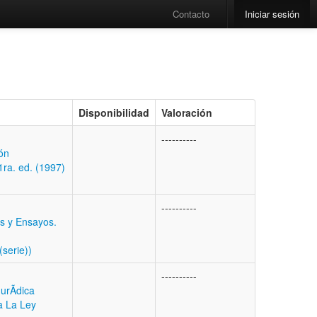
Contacto
Iniciar sesión
Disponibilidad
Valoración
----------
ón
1ra. ed. (1997)
----------
s y Ensayos.
(serie))
----------
urÃ­dica
a La Ley