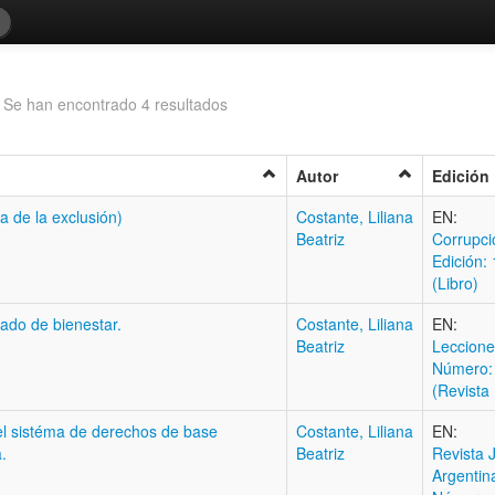
z
Se han encontrado 4 resultados
Autor
Edición
a de la exclusión)
Costante, Liliana
EN:
Beatriz
Corrupci
Edición: 
(Libro)
do de bienestar.
Costante, Liliana
EN:
Beatriz
Leccione
Número:
(Revista 
del sistéma de derechos de base
Costante, Liliana
EN:
.
Beatriz
Revista J
Argentin