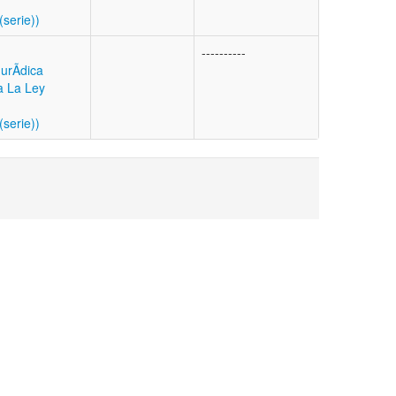
(serie))
----------
urÃ­dica
a La Ley
(serie))