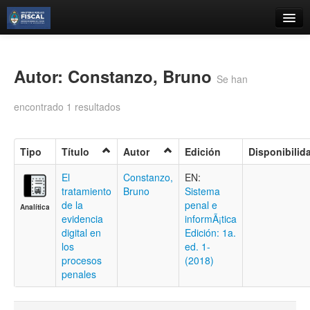
Catálogo
Búsqueda Avanzada
Autor: Constanzo, Bruno
Se han
Estantes Virtuales
encontrado 1 resultados
Tipo
Título
Autor
Edición
Disponibilid
Contacto
El
Constanzo,
EN:
tratamiento
Bruno
Sistema
Iniciar sesión
de la
penal e
Analítica
evidencia
informÃ¡tica
digital en
Edición: 1a.
los
ed. 1-
procesos
(2018)
penales