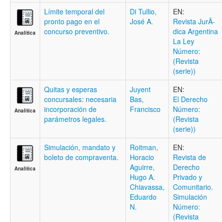
Límite temporal del
Di Tullio,
EN:
pronto pago en el
José A.
Revista JurÃ­
concurso preventivo.
dica Argentina
Analítica
La Ley
Número:
(Revista
(serie))
Quitas y esperas
Juyent
EN:
concursales: necesaria
Bas,
El Derecho
incorporación de
Francisco
Número:
Analítica
parámetros legales.
(Revista
(serie))
Simulación, mandato y
Roitman,
EN:
boleto de compraventa.
Horacio
Revista de
Aguirre,
Derecho
Analítica
Hugo A.
Privado y
Chiavassa,
Comunitario.
Eduardo
Simulación
N.
Número:
(Revista