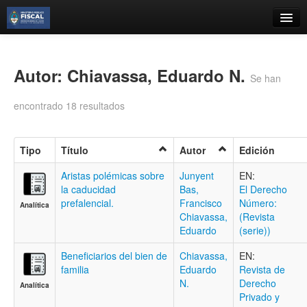
Catálogo
Búsqueda Avanzada
Autor: Chiavassa, Eduardo N.
Se han
Estantes Virtuales
encontrado 18 resultados
Tipo
Título
Autor
Edición
Contacto
Aristas polémicas sobre
Junyent
EN:
la caducidad
Bas,
El Derecho
Iniciar sesión
prefalencial.
Francisco
Número:
Analítica
Chiavassa,
(Revista
Eduardo
(serie))
Beneficiarios del bien de
Chiavassa,
EN:
familia
Eduardo
Revista de
N.
Derecho
Analítica
Privado y