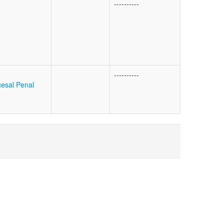
----------
----------
cesal Penal