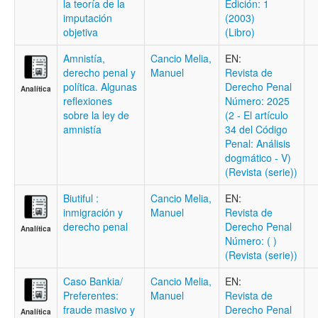
la teoría de la
Edición: 1
imputación
(2003)
objetiva
(Libro)
Amnistía,
Cancio Melia,
EN:
derecho penal y
Manuel
Revista de
política. Algunas
Derecho Penal
Analítica
reflexiones
Número: 2025
sobre la ley de
(2 - El artículo
amnistía
34 del Código
Penal: Análisis
dogmático - V)
(Revista (serie))
Biutiful :
Cancio Melia,
EN:
inmigración y
Manuel
Revista de
derecho penal
Derecho Penal
Analítica
Número: ( )
(Revista (serie))
Caso Bankia/
Cancio Melia,
EN:
Preferentes:
Manuel
Revista de
fraude masivo y
Derecho Penal
Analítica