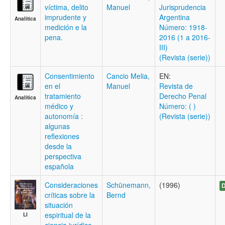
víctima, delito
Manuel
Jurisprudencia
imprudente y
Argentina
Analítica
medición e la
Número: 1918-
pena.
2016 (1 a 2016-
III)
(Revista (serie))
Consentimiento
Cancio Melia,
EN:
en el
Manuel
Revista de
tratamiento
Derecho Penal
Analítica
médico y
Número: ( )
autonomía :
(Revista (serie))
algunas
reflexiones
desde la
perspectiva
española
Consideraciones
Schünemann,
(1996)
D
críticas sobre la
Bernd
situación
espiritual de la
LI