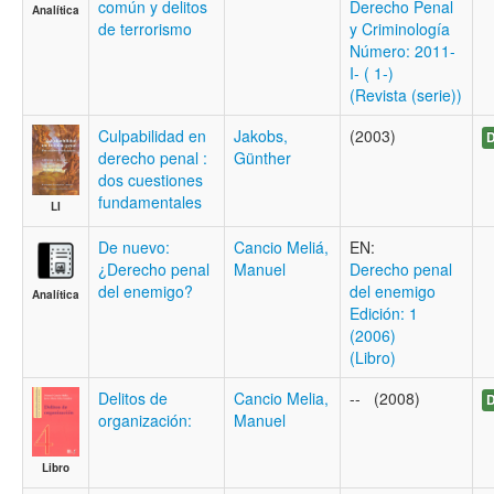
común y delitos
Derecho Penal
Analítica
de terrorismo
y Criminología
Número: 2011-
I- ( 1-)
(Revista (serie))
Culpabilidad en
Jakobs,
(2003)
D
derecho penal :
Günther
dos cuestiones
fundamentales
LI
De nuevo:
Cancio Meliá,
EN:
¿Derecho penal
Manuel
Derecho penal
del enemigo?
del enemigo
Analítica
Edición: 1
(2006)
(Libro)
Delitos de
Cancio Melia,
-- (2008)
D
organización:
Manuel
Libro