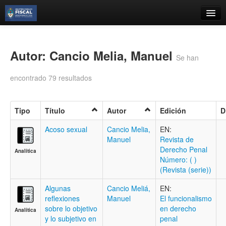
Catálogo
Búsqueda Avanzada
Autor: Cancio Melia, Manuel
Se han
Estantes Virtuales
encontrado 79 resultados
Tipo
Título
Autor
Edición
D
Contacto
Acoso sexual
Cancio Melia,
EN:
Manuel
Revista de
Iniciar sesión
Derecho Penal
Analítica
Número: ( )
(Revista (serie))
Algunas
Cancio Meliá,
EN:
reflexiones
Manuel
El funcionalismo
sobre lo objetivo
en derecho
Analítica
y lo subjetivo en
penal