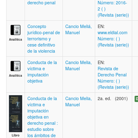
derecho penal
Número: 2016-
2 ( )
(Revista (serie))
Concepto
Cancio Meliá,
EN:
jurídico-penal de
Manuel
www.eldial.com
terrorismo y
Número: ( )
Analítica
cese definitivo
(Revista (serie))
de la violencia
Conducta de la
Cancio Melia,
EN:
víctima e
Manuel
Revista de
imputación
Derecho Penal
Analítica
objetiva
Número: ( )
(Revista (serie))
Conducta de la
Cancio Melia,
2a. ed. (2001)
D
víctima e
Manuel
imputación
objetiva en
derecho penal :
estudio sobre
los ámbitos de
Libro