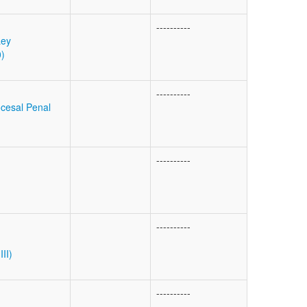
----------
Ley
0)
----------
cesal Penal
----------
----------
II)
----------