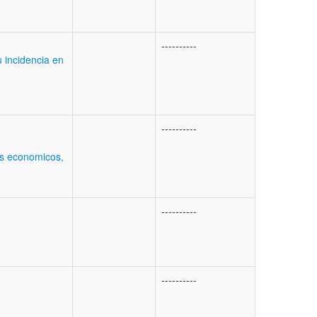
----------
u incidencia en
----------
s economicos,
----------
----------