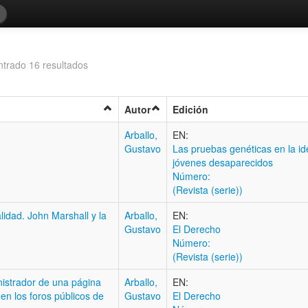
trado 16 resultados
Autor
Edición
Arballo,
EN:
Gustavo
Las pruebas genéticas en la ide
jóvenes desaparecidos
Número:
(Revista (serie))
lidad. John Marshall y la
Arballo,
EN:
Gustavo
El Derecho
Número:
(Revista (serie))
nistrador de una página
Arballo,
EN:
en los foros públicos de
Gustavo
El Derecho