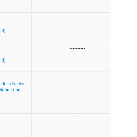
----------
II)
----------
II)
----------
 de la Nación
trina : una
----------