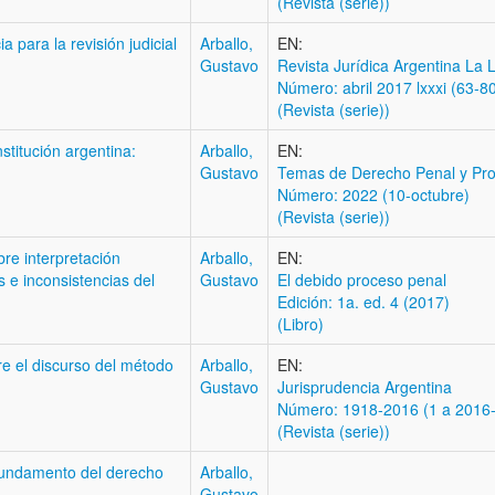
(Revista (serie))
 para la revisión judicial
Arballo,
EN:
Gustavo
Revista Jurídica Argentina La 
Número: abril 2017 lxxxi (63-8
(Revista (serie))
nstitución argentina:
Arballo,
EN:
Gustavo
Temas de Derecho Penal y Pro
Número: 2022 (10-octubre)
(Revista (serie))
bre interpretación
Arballo,
EN:
 e inconsistencias del
Gustavo
El debido proceso penal
Edición: 1a. ed. 4 (2017)
(Libro)
re el discurso del método
Arballo,
EN:
Gustavo
Jurisprudencia Argentina
Número: 1918-2016 (1 a 2016-I
(Revista (serie))
undamento del derecho
Arballo,
Gustavo