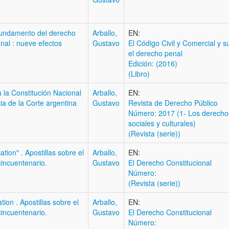
undamento del derecho
Arballo,
EN:
enal : nueve efectos
Gustavo
El Código Civil y Comercial y s
el derecho penal
Edición: (2016)
(Libro)
 la Constitución Nacional
Arballo,
EN:
ia de la Corte argentina
Gustavo
Revista de Derecho Público
Número: 2017 (1- Los derecho
sociales y culturales)
(Revista (serie))
tion" . Apostillas sobre el
Arballo,
EN:
cincuentenario.
Gustavo
El Derecho Constitucional
Número:
(Revista (serie))
ion . Apostillas sobre el
Arballo,
EN:
cincuentenario.
Gustavo
El Derecho Constitucional
Número: