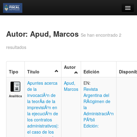
Catálogo
Búsqueda Avanzada
Autor: Apud, Marcos
Se han encontrado 2
Estantes Virtuales
resultados
Autor
Tipo
Título
Edición
Disponib
Contacto
Apuntes acerca
Apud,
EN:
Iniciar sesión
de la
Marcos
Revista
invocaciÃ³n de
Argentina del
Analítica
la teorÃ­a de la
RÃ©gimen de
imprevisiÃ³n en
la
la ejecuciÃ³n de
AdministraciÃ³n
los contratos
PÃºbli
administrativos|:
Edición:
el caso de los