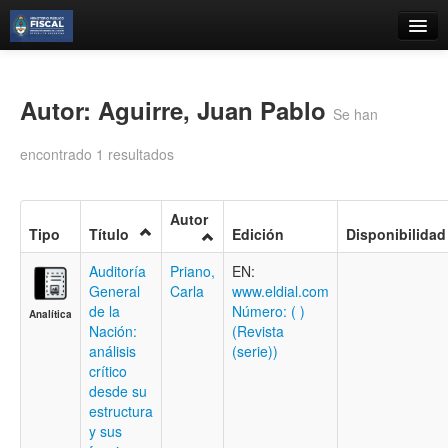
Catálogo
Búsqueda Avanzada
Autor: Aguirre, Juan Pablo
Se han
Estantes Virtuales
encontrado 1 resultados
Autor
Tipo
Título
Edición
Disponibilidad
Contacto
Auditoría
Priano,
EN:
Iniciar sesión
General
Carla
www.eldial.com
de la
Número: ( )
Analítica
Nación:
(Revista
análisis
(serie))
crítico
desde su
estructura
y sus