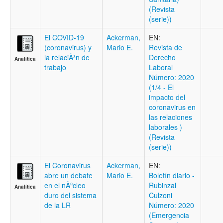
(Revista
(serie))
El COVID-19
Ackerman,
EN:
(coronavirus) y
Mario E.
Revista de
la relaciÃ³n de
Derecho
Analítica
trabajo
Laboral
Número: 2020
(1/4 - El
impacto del
coronavirus en
las relaciones
laborales )
(Revista
(serie))
El Coronavirus
Ackerman,
EN:
abre un debate
Mario E.
Boletí­n diario -
en el nÃºcleo
Rubinzal
Analítica
duro del sistema
Culzoni
de la LR
Número: 2020
(Emergencia