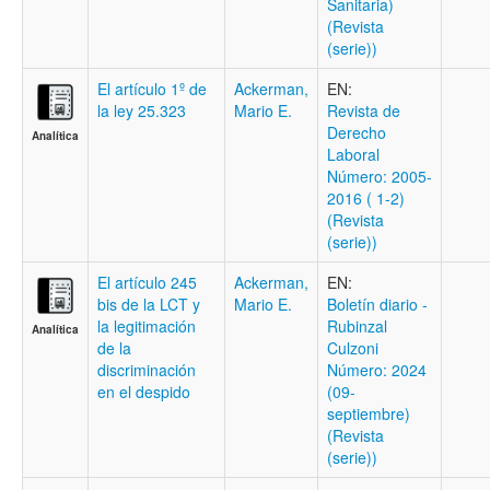
Sanitaria)
(Revista
(serie))
El artículo 1º de
Ackerman,
EN:
la ley 25.323
Mario E.
Revista de
Derecho
Analítica
Laboral
Número: 2005-
2016 ( 1-2)
(Revista
(serie))
El artículo 245
Ackerman,
EN:
bis de la LCT y
Mario E.
Boletí­n diario -
la legitimación
Rubinzal
Analítica
de la
Culzoni
discriminación
Número: 2024
en el despido
(09-
septiembre)
(Revista
(serie))