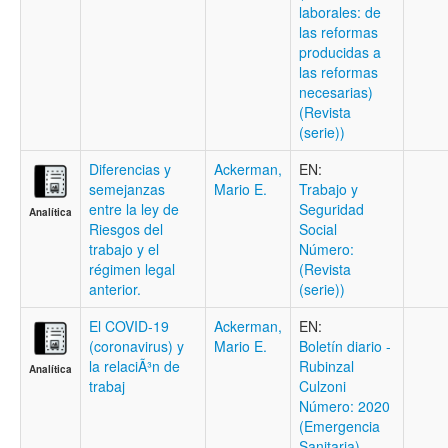
laborales: de
las reformas
producidas a
las reformas
necesarias)
(Revista
(serie))
Diferencias y
Ackerman,
EN:
semejanzas
Mario E.
Trabajo y
entre la ley de
Seguridad
Analítica
Riesgos del
Social
trabajo y el
Número:
régimen legal
(Revista
anterior.
(serie))
El COVID-19
Ackerman,
EN:
(coronavirus) y
Mario E.
Boletí­n diario -
la relaciÃ³n de
Rubinzal
Analítica
trabaj
Culzoni
Número: 2020
(Emergencia
Sanitaria)