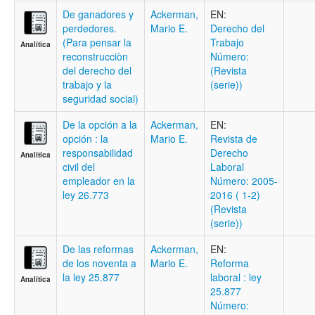
De ganadores y
Ackerman,
EN:
perdedores.
Mario E.
Derecho del
(Para pensar la
Trabajo
Analítica
reconstrucciòn
Número:
del derecho del
(Revista
trabajo y la
(serie))
seguridad social)
De la opción a la
Ackerman,
EN:
opción : la
Mario E.
Revista de
responsabilidad
Derecho
Analítica
civil del
Laboral
empleador en la
Número: 2005-
ley 26.773
2016 ( 1-2)
(Revista
(serie))
De las reformas
Ackerman,
EN:
de los noventa a
Mario E.
Reforma
la ley 25.877
laboral : ley
Analítica
25.877
Número: