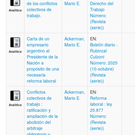
de los conflictos
Mario E.
Derecho del
colectivos de
Trabajo
Analítica
trabajo.
Número:
(Revista
(serie))
Carta de un
Ackerman,
EN:
empresario
Mario E.
Boletí­n diario -
argentino al
Rubinzal
Analítica
Presidente de la
Culzoni
Nación a
Número: 2025
propósito de una
(10-octubre)
necesaria
(Revista
reforma laboral
(serie))
Conflictos
Ackerman,
EN:
colectivos de
Mario E.
Reforma
trabajo :
laboral : ley
Analítica
ratificación y
25.877
ampliación de la
Número:
abolición del
(Revista
arbitraje
(serie))
obligatorio y