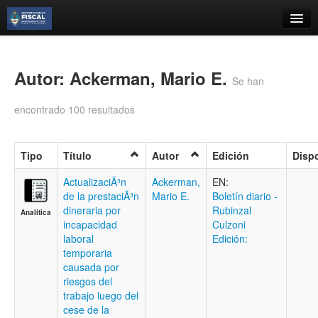
Catálogo
Búsqueda Avanzada
Autor: Ackerman, Mario E.
Se han
Estantes Virtuales
encontrado 100 resultados
Tipo
Título
Autor
Edición
Dispo
Contacto
ActualizaciÃ³n
Ackerman,
EN:
de la prestaciÃ³n
Mario E.
Boletí­n diario -
Iniciar sesión
dineraria por
Rubinzal
Analítica
incapacidad
Culzoni
laboral
Edición:
temporaria
causada por
riesgos del
trabajo luego del
cese de la