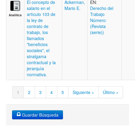
El concepto de
Ackerman,
EN:
salario en el
Mario E.
Derecho del
artìculo 103 de
Trabajo
Analítica
la ley de
Número:
contrato de
(Revista
trabajo, los
(serie))
llamados
"beneficios
sociales", el
sinalgama
contractual y la
jerarquìa
normativa.
1
2
3
4
5
Siguiente »
Último »
Guardar Búsqueda