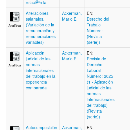
relaciÃ³n la
Alteraciones
Ackerman,
EN:
salariales.
Mario E.
Derecho del
(Variación de la
Trabajo
Analítica
remuneraciòn y
Número:
remuneraciones
(Revista
variables)
(serie))
Aplicación
Ackerman,
EN:
judicial de las
Mario E.
Revista de
normas
Derecho
Analítica
internacionales
Laboral
del trabajo en la
Número: 2025
experiencia
(1 - Aplicación
comparada
judicial de las
normas
internacionales
del trabajo)
(Revista
(serie))
Autocomposición
Ackerman,
EN: