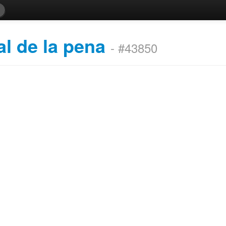
al de la pena
- #43850