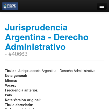
Catálogo
Jurisprudencia
Búsqueda Avanzada
Argentina - Derecho
Estantes Virtuales
Administrativo
- #40663
Contacto
Iniciar sesión
Título:
Jurisprudencia Argentina - Derecho Administrativo
Nota general:
Idioma:
Voces:
Frecuencia anterior:
País:
Nota/Versión original:
Titulo abreviado: