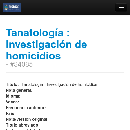
Catálogo
Tanatología :
Búsqueda Avanzada
Investigación de
Estantes Virtuales
homicidios
- #34085
Contacto
Iniciar sesión
Título:
Tanatología : Investigación de homicidios
Nota general:
Idioma:
Voces:
Frecuencia anterior:
País:
Nota/Versión original:
Titulo abreviado: