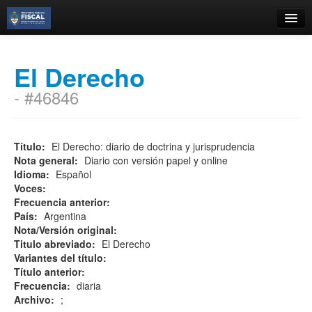
Catálogo
El Derecho
Búsqueda Avanzada
- #46846
Estantes Virtuales
Título:
El Derecho: diario de doctrina y jurisprudencia
Nota general:
Diario con versión papel y online
Contacto
Idioma:
Español
Voces:
Iniciar sesión
Frecuencia anterior:
País:
Argentina
Nota/Versión original:
Titulo abreviado:
El Derecho
Variantes del título:
Título anterior:
Frecuencia:
diaria
Archivo:
;