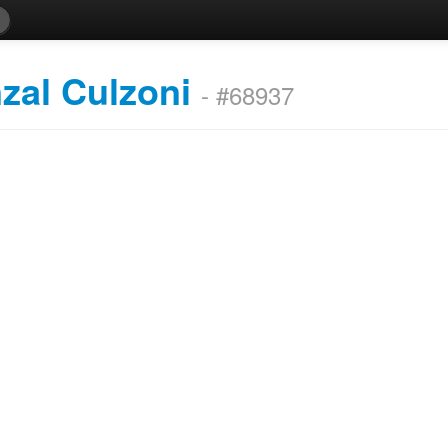
inzal Culzoni
- #68937